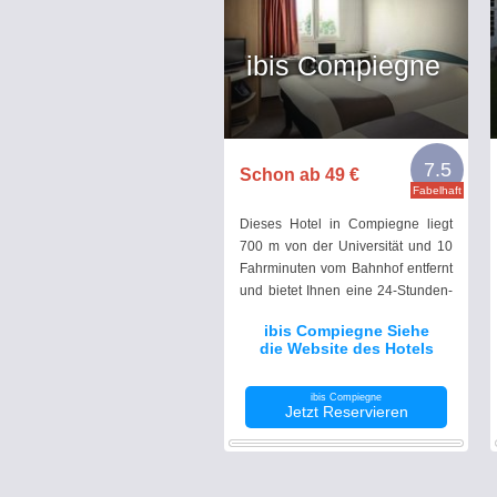
ibis Compiegne
7.5
Schon ab 49 €
Fabelhaft
Dieses Hotel in Compiegne liegt
700 m von der Universität und 10
Fahrminuten vom Bahnhof entfernt
und bietet Ihnen eine 24-Stunden-
Rezeption, ein Restaurant im
ibis Compiegne Siehe
Bistrostil sowie eine Bar. Das
die Website des Hotels
WLAN nutzen Sie in allen
Bereichen kostenlos.
ibis Compiegne
Jetzt Reservieren