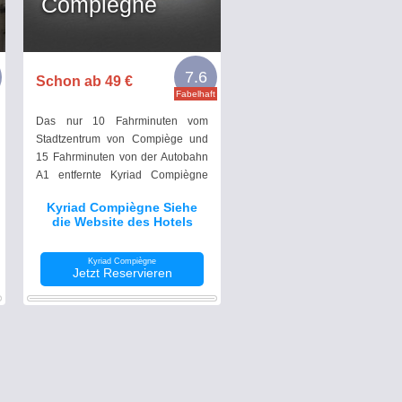
Compiègne
7.6
Schon ab 49 €
Fabelhaft
Das nur 10 Fahrminuten vom
Stadtzentrum von Compiège und
15 Fahrminuten von der Autobahn
A1 entfernte Kyriad Compiègne
bietet Ihnen klimatisierte Zimmer
Kyriad Compiègne Siehe
mit Flachbild-TV und WLAN.
die Website des Hotels
Kyriad Compiègne
Jetzt Reservieren