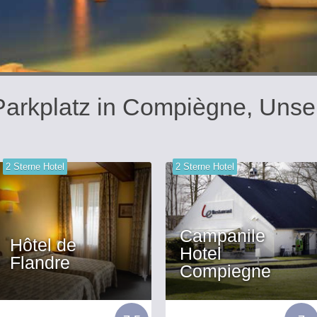
 Parkplatz in Compiègne, Unse
2 Sterne Hotel
2 Sterne Hotel
Campanile
Hôtel de
Hotel
Flandre
Compiegne