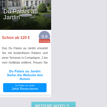
Du Palais au
Jardin
9.9
Schon ab 120 €
Großartig
Das Du Palais au Jardin erwartet
Sie mit kostenfreien Rädern und
einer Terrasse in Compiègne, 2 km
vom Golfplatz entfernt. Freuen Sie
sich zudem auf einen Garten, eine
Du Palais au Jardin
Gemeinschaftslounge und
Siehe die Website des
kostenfreies WLAN.
Hotels
Du Palais au Jardin
Jetzt Reservieren
WEITERE HOTELS...