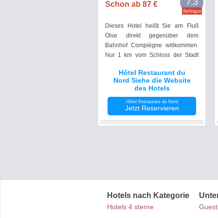
7.3
Schon ab 87 €
Sehrgut
Dieses Hotel heißt Sie am Fluß
Oise direkt gegenüber dem
Bahnhof Compiègne willkommen.
Nur 1 km vom Schloss der Stadt
und dem angrenzenden Museum
Hôtel Restaurant du
entfernt bietet das Hotel einen
Nord Siehe die Website
kostenlosen Fahrradraum sowie
des Hotels
kostenfreies WLAN.
Hôtel Restaurant du Nord
Jetzt Reservieren
Hotels nach Kategorie
Unte
Hotels 4 sterne
Guest