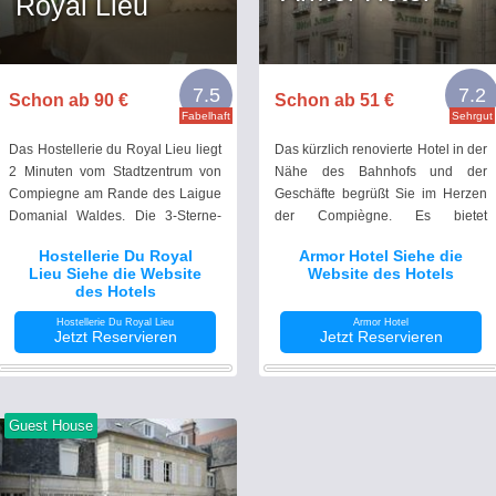
Royal Lieu
7.5
7.2
Schon ab 90 €
Schon ab 51 €
Fabelhaft
Sehrgut
Das Hostellerie du Royal Lieu liegt
Das kürzlich renovierte Hotel in der
2 Minuten vom Stadtzentrum von
Nähe des Bahnhofs und der
Compiegne am Rande des Laigue
Geschäfte begrüßt Sie im Herzen
Domanial Waldes. Die 3-Sterne-
der Compiègne. Es bietet
Unterkunft bietet kostenfreies
komfortable Zimmer in einer
Hostellerie Du Royal
Armor Hotel Siehe die
WLAN.
freundlichen und warmen
Lieu Siehe die Website
Website des Hotels
Atmosphäre.
des Hotels
Hostellerie Du Royal Lieu
Armor Hotel
Jetzt Reservieren
Jetzt Reservieren
Guest House