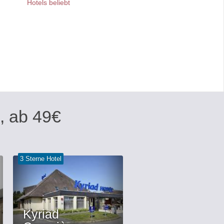
Hotels beliebt
e, ab
49
€
3 Sterne Hotel
Kyriad