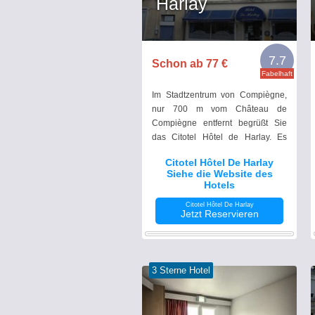
Harlay
7.7
Schon ab 77 €
Fabelhaft
Im Stadtzentrum von Compiègne,
nur 700 m vom Château de
Compiègne entfernt begrüßt Sie
das Citotel Hôtel de Harlay. Es
erwarten Sie klimatisierte Zimmer
Citotel Hôtel De Harlay
mit kostenfreiem WLAN.
Siehe die Website des
Hotels
Citotel Hôtel De Harlay
Jetzt Reservieren
3 Sterne Hotel