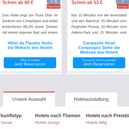
7.5
7
Schon ab 60 €
Schon ab 53 €
Fabelhaft
Sehrgut
Das Hotel liegt am Fluss Oise im
Nur 10 Minuten von der Innenstadt
Zentrum von Compiègne und bietet
und den Bahnhof, 45 Minuten vom
kostenfreies WLAN sowie Zimmer
Flughafen Roissy, 30 Minuten vom
mit einem eigenen Bad und einem
Asterix-Park und 15 Minuten vom
LCD-TV. Kostenlose, sichere
Wald des Waffenstillstandes von
Hôtel de Flandre Siehe
Campanile Hotel
Parkplätze stehen Ihnen ebenso
Compiègne bietet Ihnen das Hotel
die Website des Hotels
Compiegne Siehe die
zur Verfügung.
Compiegne Zimmer mit
Website des Hotels
kostenfreiem WLAN-Zugang.
Hôtel de Flandre
Campanile Hotel Compiegne
Jetzt Reservieren
Jetzt Reservieren
Unsere Auswahl
Hotelausstattung
rkunftstyp
Hotels nach Themen
Hotels nach Preisk
 house
Hotels design
Hotels billig