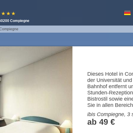
e
★ ★ ★
s 60200 Compiegne
s Compiegne
Dieses Hotel in Co
der Universität un
Bahnhof entfernt un
Stunden-Rezeption,
Bistrostil sowie e
Sie in allen Bereic
ibis Compiegne, 3 
ab 49 €