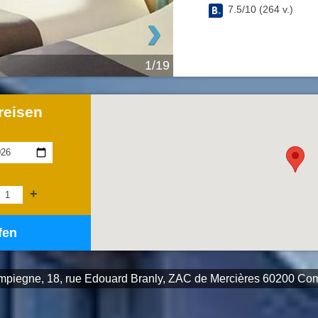
›
7.5
/
10
(
264
v.)
1/19
reisen
+
fen
ompiegne, 18, rue Edouard Branly, ZAC de Mercières 60200 Co