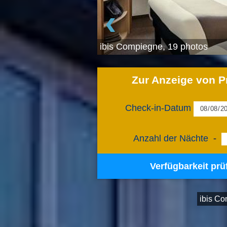
‹
ibis Compiegne, 19 photos
Zur Anzeige von P
Check-in-Datum
Anzahl der Nächte
-
Verfügbarkeit prü
ibis C