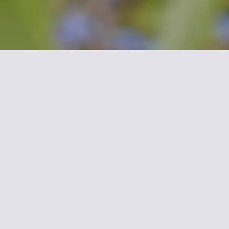
Mehr Informationen zu
Armor Hotel
Das kürzlich renovierte Hotel in der Nähe des Bahnhofs
und der Geschäfte begrüßt Sie im Herzen der Compiègne.
Es bietet komfortable Zimmer in einer freundlichen und
warmen Atmosphäre.
Das Personal wird versuchen, Ihren Aufenthalt so
angenehm und unvergesslich wie möglich zu gestalten.
Unter den vielen Serviceleistungen des Hotels steht Ihnen