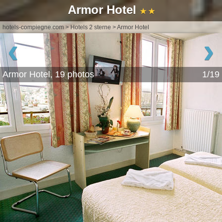
Armor Hotel
★ ★
hotels-compiegne.com
>
Hotels 2 sterne
>
Armor Hotel
‹
›
Armor Hotel, 19 photos
1/19