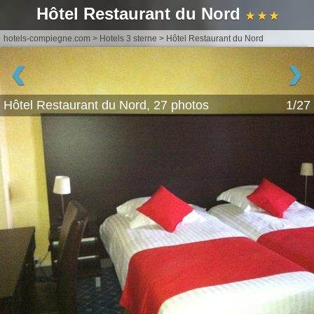
Hôtel Restaurant du Nord
★ ★ ★
hotels-compiegne.com
>
Hotels 3 sterne
>
Hôtel Restaurant du Nord
‹
›
Hôtel Restaurant du Nord, 27 photos
1/27