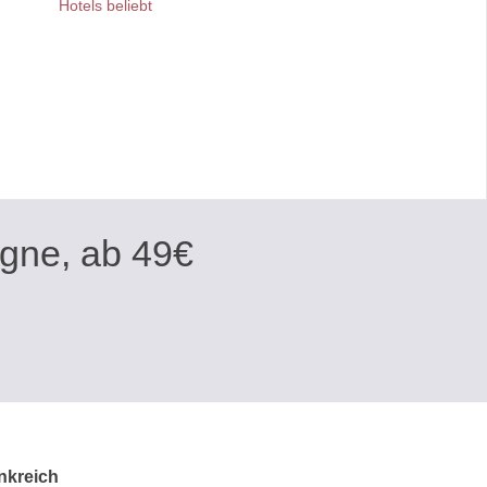
Hotels beliebt
ègne, ab
49
€
nkreich