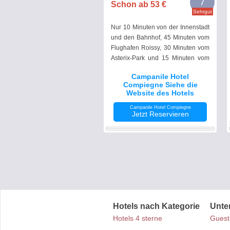
7
Schon ab 53 €
Sehrgut
Nur 10 Minuten von der Innenstadt
und den Bahnhof, 45 Minuten vom
Flughafen Roissy, 30 Minuten vom
Asterix-Park und 15 Minuten vom
Wald des Waffenstillstandes von
Campanile Hotel
Compiègne bietet Ihnen das Hotel
Compiegne Siehe die
Compiegne Zimmer mit
Website des Hotels
kostenfreiem WLAN-Zugang.
Campanile Hotel Compiegne
Jetzt Reservieren
Hotels nach Kategorie
Unte
Hotels 4 sterne
Guest