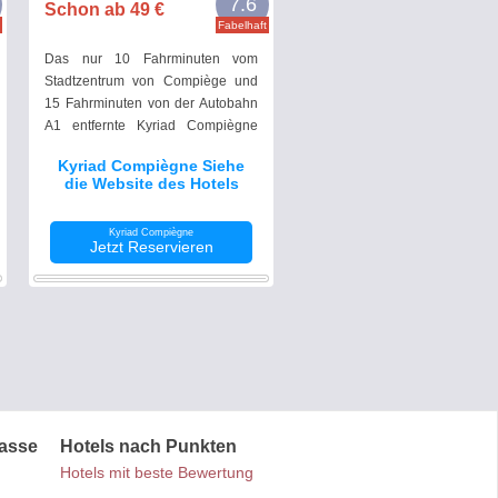
7.6
Schon ab 49 €
Fabelhaft
Das nur 10 Fahrminuten vom
Stadtzentrum von Compiège und
15 Fahrminuten von der Autobahn
A1 entfernte Kyriad Compiègne
bietet Ihnen klimatisierte Zimmer
Kyriad Compiègne Siehe
mit Flachbild-TV und WLAN.
die Website des Hotels
Kyriad Compiègne
Jetzt Reservieren
lasse
Hotels nach Punkten
Hotels mit beste Bewertung