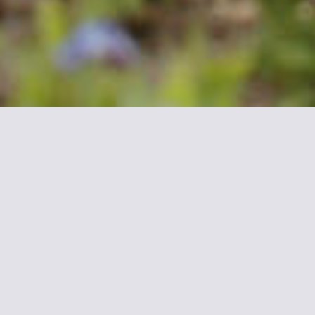
Hotel
 de la gare et des commerces. Il
nes désireuses de rester en contact