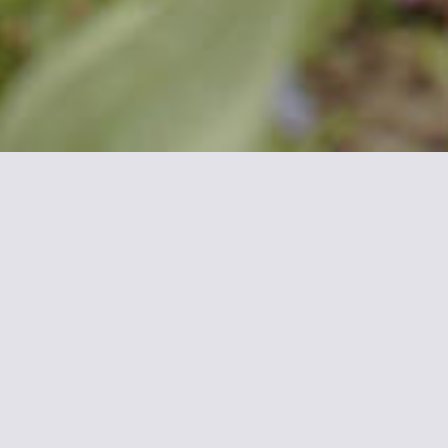
 d'informations sur Armor 
ueille en plein coeur du centre-ville de Compiègne, à proximité
s dans un cadre chaleureux et convivial.
ossible pour agrémenter votre séjour et le rendre inoubliable.
ôtel, la connexion Internet WiFi sera très utile pour les person