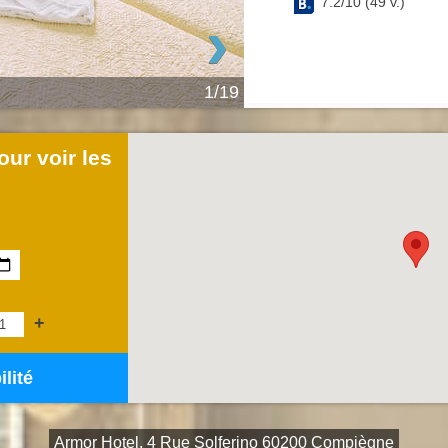
7.2
/
10
(
49
v.)
›
1/19
ur voir les
+
ilité
Armor Hotel, 4 Rue Solferino 60200 Compiègne