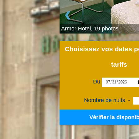
‹
Armor Hotel, 19 photos
Choisissez vos dates po
tarifs
Du
Nombre de nuits
-
Vérifier la disponib