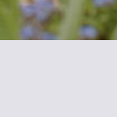
Plus
L'hôtel récemment rénové vous acc
propose des chambres confortable
Le personnel de l'hôtel fera son p
Parmi les nombreux services de l'h