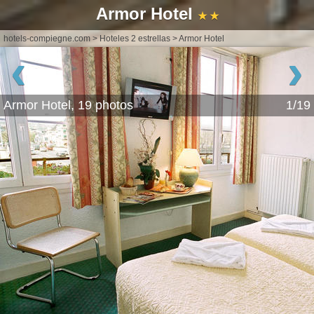
Armor Hotel
★ ★
hotels-compiegne.com
>
Hoteles 2 estrellas
>
Armor Hotel
‹
›
Armor Hotel, 19 photos
1/19