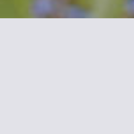
Más información sobre
Armor Hotel
Hotel recientemente reformado que acoge a sus clientes
en pleno centro de Compiègne, cerca de la estación de
trenes y de las tiendas. Ofrece habitaciones confortables y
un entorno agradable y acogedor.
El personal hará todo lo que esté en su mano para que
disfrute de una estancia memorable.
Entre los numerosos servicios del hotel, la conexión a
Internet wi-fi resulta muy útil a quienes quieren mantenerse
en contacto con la familia y los amigos durante su viaje.