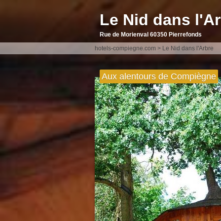
Le Nid dans l'A
Rue de Morienval 60350 Pierrefonds
hotels-compiegne.com
>
Le Nid dans l'Arbre
Aux alentours de Compiègne