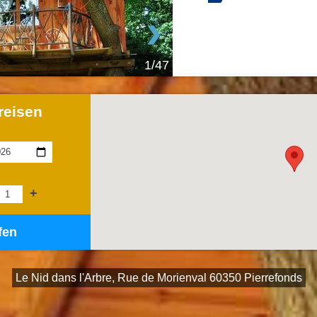
›
1/47
reisen
+
fen
Le Nid dans l'Arbre, Rue de Morienval 60350 Pierrefonds