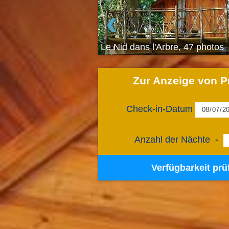
‹
Le Nid dans l'Arbre, 47 photos
Zur Anzeige von P
Check-in-Datum
Anzahl der Nächte
-
Verfügbarkeit prü