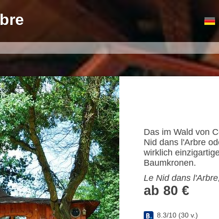
rbre
Das im Wald von 
Nid dans l'Arbre ode
wirklich einzigartig
Baumkronen.
Le Nid dans l'Arbre
ab 80 €
8.3
/
10
(
30
v.)