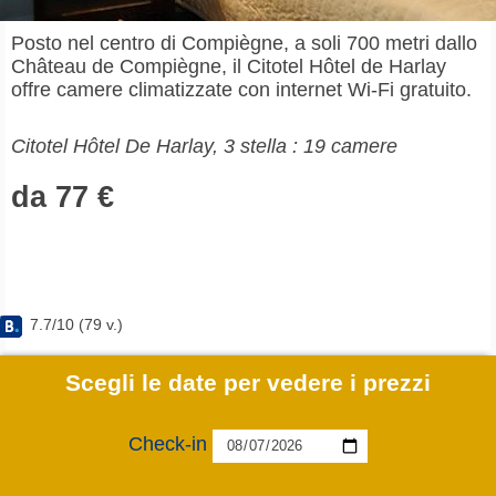
Posto nel centro di Compiègne, a soli 700 metri dallo
Château de Compiègne, il Citotel Hôtel de Harlay
offre camere climatizzate con internet Wi-Fi gratuito.
Citotel Hôtel De Harlay, 3 stella : 19 camere
da 77 €
7.7
/
10
(
79
v.)
Scegli le date per vedere i prezzi
Check-in