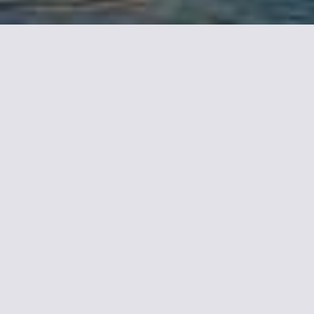
Maggiori informazioni su
Citotel Hôtel De Harlay
Posto nel centro di Compiègne, a soli 700 metri dallo
Château de Compiègne, il Citotel Hôtel de Harlay offre
camere climatizzate con internet Wi-Fi gratuito.
Avrete a disposizione un'ampia gamma di camere
spaziose con arredi moderni e diversi da un alloggio
all'altro.
A colazione potrete optare per il servizio in camera oppure
per un buffet da gustare presso il salone.
Il Citotel Hôtel De Harlay si trova a 2 minuti a piedi dalla
stazione ferroviaria di Compiègne e a 15 km dallo Château