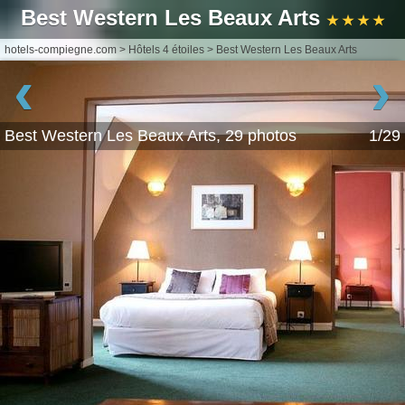
Best Western Les Beaux Arts
★ ★ ★ ★
hotels-compiegne.com
>
Hôtels 4 étoiles
>
Best Western Les Beaux Arts
‹
›
Best Western Les Beaux Arts, 29 photos
1/29