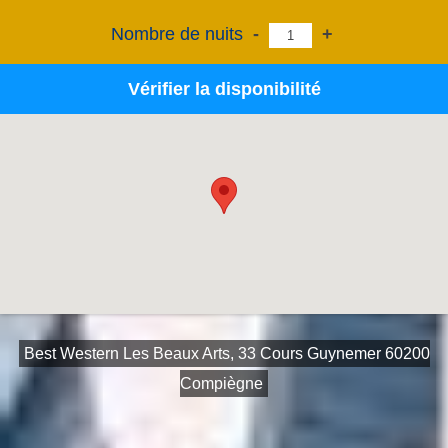
Nombre de nuits
-
+
Vérifier la disponibilité
Best Western Les Beaux Arts, 33 Cours Guynemer 60200
Compiègne