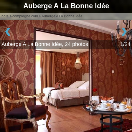
Auberge A La Bonne Idée
hotels-compiegne.com
>
Auberge A La Bonne Idée
‹
›
Auberge A La Bonne Idée, 24 photos
1/24