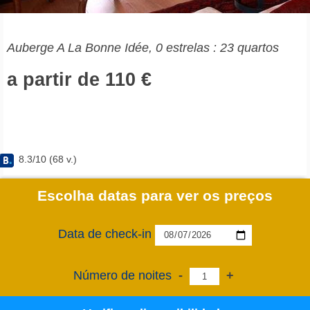
Auberge A La Bonne Idée, 0 estrelas : 23 quartos
a partir de 110 €
8.3
/
10
(
68
v.)
Escolha datas para ver os preços
Data de check-in
Número de noites
-
+