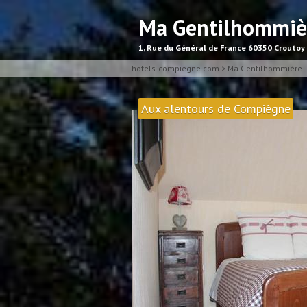
Ma Gentilhommiè
1, Rue du Général de France 60350 Croutoy
hotels-compiegne.com
>
Ma Gentilhommière
Aux alentours de Compiègne