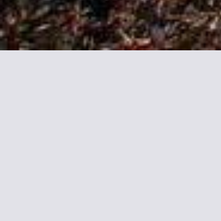
Mehr In
Das Ma Gentilhommière ist ein Bed 
eine schattige Terrasse und Grillmö
Die Zimmer bieten alle Garten- und 
privaten Bäder sind mit einem Haar
Jeden Morgen wird ein kontinentales 
wird gern auch auf besondere Ernä