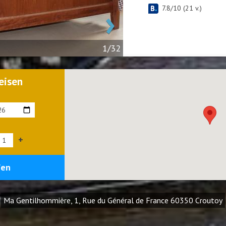
›
7.8
/
10
(
21
v.)
1/32
eisen
+
fen
Ma Gentilhommière, 1, Rue du Général de France 60350 Croutoy