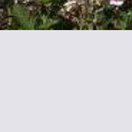
hommière
piègne entfernt. Es verfügt über
n Ihnen ebenfalls zur Verfügung.
st individuell gestaltet und die
er auch das Abendessen. Auf Anfrage