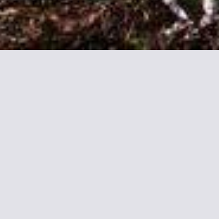
formationen zu Ma Gentil
& Breakfast in grüner Umgebung in Croutoy und nur 17 km von Com
glichkeiten im Garten. Die Privatparkplätze an der Unterkunft stehe
Dorfblick sowie kostenloses WLAN und eine Sitzecke. Jedes Zimmer i
trockner und kostenlosen Pflegeprodukten ausgestattet.
Frühstück serviert, und bei vorheriger Reservierung erhalten Sie hi
hrungsbedürfnisse Rücksicht genommen.