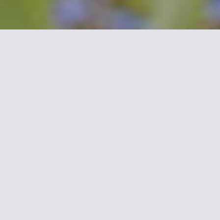
Más información sobre
Armor Hotel
Hotel recientemente reformado que acoge a sus clientes en
pleno centro de Compiègne, cerca de la estación de trenes y de
las tiendas. Ofrece habitaciones confortables y un entorno
agradable y acogedor.
El personal hará todo lo que esté en su mano para que
disfrute de una estancia memorable.
Entre los numerosos servicios del hotel, la conexión a
Internet wi-fi resulta muy útil a quienes quieren mantenerse