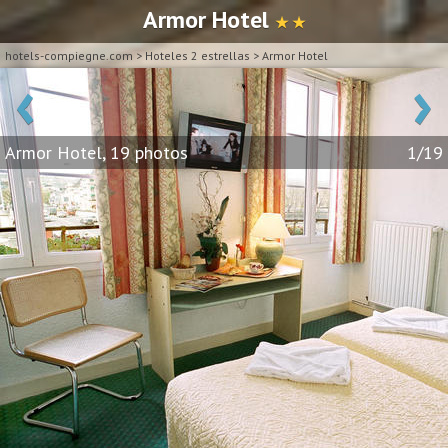
Armor Hotel
★ ★
hotels-compiegne.com
>
Hoteles 2 estrellas
>
Armor Hotel
‹
›
Armor Hotel, 19 photos
1/19